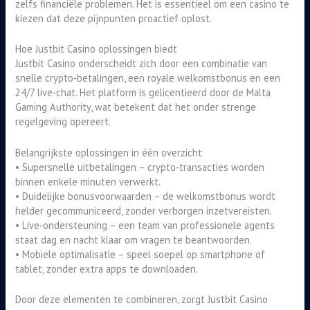
zelfs financiële problemen. Het is essentieel om een casino te
kiezen dat deze pijnpunten proactief oplost.
Hoe Justbit Casino oplossingen biedt
Justbit Casino onderscheidt zich door een combinatie van
snelle crypto‑betalingen, een royale welkomstbonus en een
24/7 live‑chat. Het platform is gelicentieerd door de Malta
Gaming Authority, wat betekent dat het onder strenge
regelgeving opereert.
Belangrijkste oplossingen in één overzicht
• Supersnelle uitbetalingen – crypto‑transacties worden
binnen enkele minuten verwerkt.
• Duidelijke bonusvoorwaarden – de welkomstbonus wordt
helder gecommuniceerd, zonder verborgen inzetvereisten.
• Live‑ondersteuning – een team van professionele agents
staat dag en nacht klaar om vragen te beantwoorden.
• Mobiele optimalisatie – speel soepel op smartphone of
tablet, zonder extra apps te downloaden.
Door deze elementen te combineren, zorgt Justbit Casino