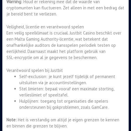
Warning:
Houd er rekening mee dat de waarde van
cryptomunten kan fluctueren. Zet alleen in met een bedrag dat
je bereid bent te verliezen.
Veiligheid, licentie en verantwoord spelen
Een veilig speelklimaat is cruciaal. Justbit Casino beschikt over
een Malta Gaming Authority‑licentie, wat betekent dat
onafhankelijke auditors de kansspelen periodiek testen op
eerlijkheid. Daarnaast maakt het platform gebruik van
SSL‑encryptie om al je gegevens te beschermen.
Verantwoord spelen bij Justbit
Self‑exclusion: je kunt jezelf tijdelijk of permanent
uitsluiten via je accountinstellingen.
Stel limieten: bepaal vooraf een maximale storting,
verlieslimiet of speeltafel.
Hulplijnen: toegang tot organisaties die spelers
ondersteunen bij gokproblemen, zoals GamCare.
Note:
Het is verstandig om altijd je eigen grenzen te kennen
en binnen die grenzen te blijven.