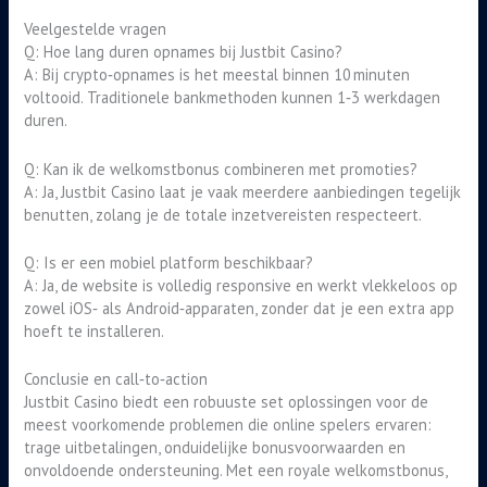
Veelgestelde vragen
Q: Hoe lang duren opnames bij Justbit Casino?
A: Bij crypto‑opnames is het meestal binnen 10 minuten
voltooid. Traditionele bankmethoden kunnen 1‑3 werkdagen
duren.
Q: Kan ik de welkomstbonus combineren met promoties?
A: Ja, Justbit Casino laat je vaak meerdere aanbiedingen tegelijk
benutten, zolang je de totale inzetvereisten respecteert.
Q: Is er een mobiel platform beschikbaar?
A: Ja, de website is volledig responsive en werkt vlekkeloos op
zowel iOS‑ als Android‑apparaten, zonder dat je een extra app
hoeft te installeren.
Conclusie en call‑to‑action
Justbit Casino biedt een robuuste set oplossingen voor de
meest voorkomende problemen die online spelers ervaren:
trage uitbetalingen, onduidelijke bonusvoorwaarden en
onvoldoende ondersteuning. Met een royale welkomstbonus,