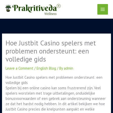
Skip
to
content
Hoe Justbit Casino spelers met
problemen ondersteunt: een
volledige gids
Leave a Comment
/
English Blog
/ By
admin
Hoe Justbit Casino spelers met problemen ondersteunt: een
volledige gids
Spelen bij een online casino kan soms frustrerend zijn. Veel
spelers worstelen met trage uitbetalingen, onduidelijke
bonusvoorwaarden of een gebrek aan ondersteuning wanneer
ze dat het hardst nodig hebben. In dit artikel bekijken we hoe
Justbit Casino precies die knelpunten aanpakt en welke