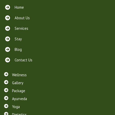
Home
About Us
Services
Stay
Blog
Contact Us
Wellness
Gallery
Package
Ayurveda
Yoga
Dietetics