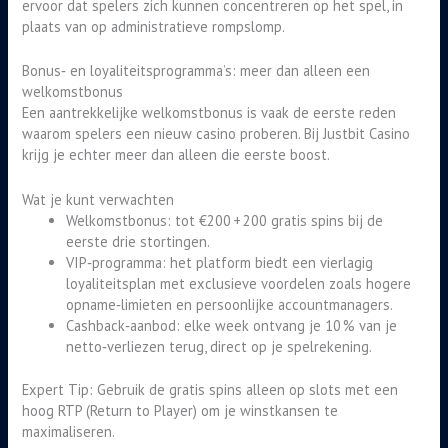
ervoor dat spelers zich kunnen concentreren op het spel, in
plaats van op administratieve rompslomp.
Bonus‑ en loyaliteitsprogramma’s: meer dan alleen een
welkomstbonus
Een aantrekkelijke welkomstbonus is vaak de eerste reden
waarom spelers een nieuw casino proberen. Bij Justbit Casino
krijg je echter meer dan alleen die eerste boost.
Wat je kunt verwachten
Welkomstbonus: tot €200 + 200 gratis spins bij de
eerste drie stortingen.
VIP‑programma: het platform biedt een vierlagig
loyaliteitsplan met exclusieve voordelen zoals hogere
opname‑limieten en persoonlijke accountmanagers.
Cashback‑aanbod: elke week ontvang je 10 % van je
netto‑verliezen terug, direct op je spelrekening.
Expert Tip: Gebruik de gratis spins alleen op slots met een
hoog RTP (Return to Player) om je winstkansen te
maximaliseren.