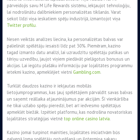
pārveidojis savu M Life Rewards sistēmu, iekļaujot tehnoloģiju,
lai nodrošinātu dalībniekiem personalizētas tikšanās. Varat
sekot līdzi viņa ieskatiem spēļu industrijā, izmantojot viņa
Twitter profilu
.
Nesen veiktās analīzes liecina, ka personalizētas balvas var
palielināt spēlētāju iesaisti līdz pat 30%. Piemēram, kazino
tagad izmanto datu analīzi, lai uzraudzītu spēlētāju patikas un
tēriņu uzvedību, ļaujot viņiem piedāvāt pielāgotus bonusus un
akcijas. Lai iegūtu plašāku informāciju par lojalitātes programmu
ietekmi kazino, apmeklējiet vietni
Gambling.com
.
Turklāt daudzos kazino ir iekļautas mobilās
lietojumprogrammas, kas ļauj spēlētājiem pārvaldīt savas balvas
un saņemt reāllaika atjauninājumus par akcijām. Šī vienkāršība
ne tikai uzlabo spēļu pieredzi, bet arī iedvesmo spēlētājus
apmeklēt biežāk. Izpētiet platformu, kas nodrošina novatoriskas
lojalitātes stratēģijas vietnē
top online casino latvia
.
Kazino jomai turpinot mainīties, lojalitātes iniciatīvām būs
galvenā loma spēlētāju noturēšanā un ilgtermiņa sakaru