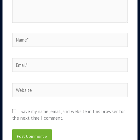
Name*
Email*
Website
Save my name, email, and website in this browser for
the next time I comment.