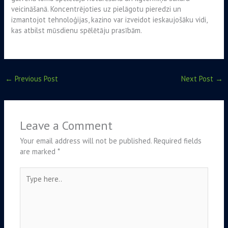
veicināšanā. Koncentrējoties uz pielāgotu pieredzi un
izmantojot tehnoloģijas, kazino var izveidot ieskaujošāku vidi,
kas atbilst mūsdienu spēlētāju prasībām.
←
Previous Post
Next Post
→
Leave a Comment
Your email address will not be published.
Required fields
are marked
*
Type
here..